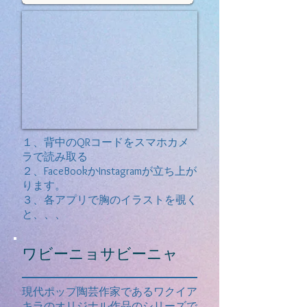
１、背中のQRコードをスマホカメ
ラで読み取る
２、FaceBookかInstagramが立ち上が
ります。
​３、各アプリで胸のイラストを覗く
と、、、
​ワビーニョサビーニャ
現代ポップ陶芸作家であるワクイア
キラのオリジナル作品のシリーズで