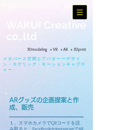
株式会社ワクイクリエイティブ 京都
WAKUI Creative
co,.ltd
3Dmodeling + VR + AR + 3Dprint
メタバース空間とアバターーデザイ
ン・モデリング・モーションキャプチ
ャー
ARグッズの企画提案と作
成、販売
１、スマホカメラでQRコードを読
み取ると、FaceBookかInstagramでAR