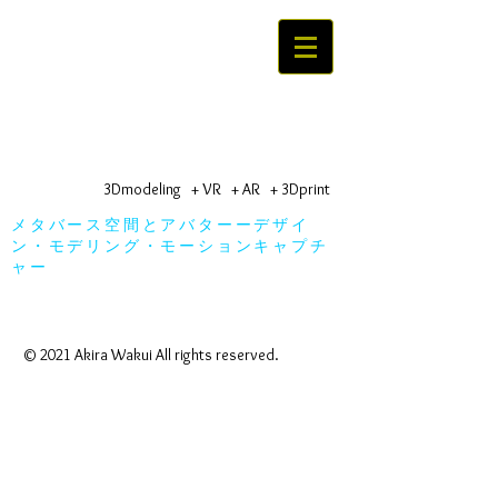
株式会社ワクイクリエイティブ 京都
WAKUI Creative
co,.ltd
3Dmodeling + VR + AR + 3Dprint
メタバース空間とアバターーデザイ
ン・モデリング・モーションキャプチ
ャー
© 2021 Akira Wakui All rights reserved.